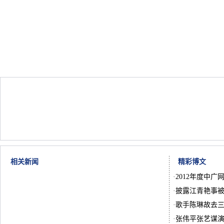
相关新闻
精彩博文
·
2012年度中广
·
披露江青艳事被
·
歌手陈琳故去
·
张伟平张艺谋