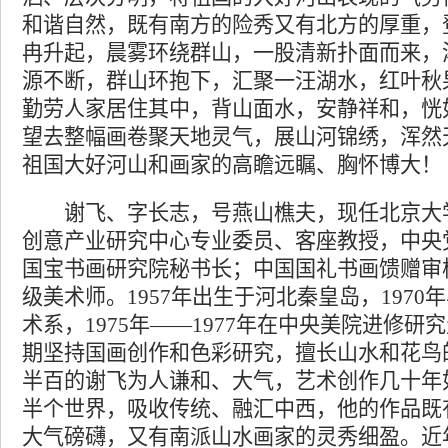
和谐自然，既有南方的险秀又有北方的厚重，
冉升起，晨雾环绕群山，一股清新扑面而来，
源不断，群山环抱下，汇聚一汪湖水，红叶秋
勤劳人家居住其中，背山面水，安静祥和，恍
望去整幅画卷聚天地灵气，展山河锦绣，浑然
祖国大好河山和画家的高瞻远瞩、胸怀博大！
谢飞、字长志，号燕山樵夫，现任北京大
创意产业研究中心专业委员、客座教授，中央
国宝书画研究院秘书长；中国国礼书画馈赠审
级美术师。1957年出生于河北秦皇岛，1970
术系，1975年——1977年在中央美院进修研
期坚持国画创作和色彩研究，擅长山水和花鸟
半百的谢飞为人谦和、大气，艺术创作几十年
半个世界，吸收传统、融汇中西，他的作品既
大气磅礴，又有南派山水画家的灵秀细盈。近