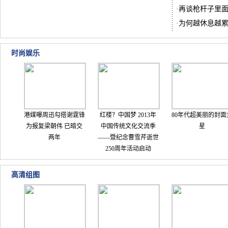
·
再谈枪杆子里
·
为何越休息越
时尚娱乐
港媒曝周迅勾搭谢霆锋
红楼？中国梦 2013年
80年代超美丽的封面
为报复梁朝伟 已暗交
中国传统文化交流季
星
两年
——暨纪念曹雪芹逝世
250周年活动启动
高清组图