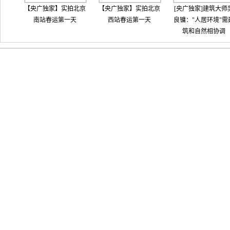
【央广独家】实拍北京
【央广独家】实拍北京
[央广独家]建筑大师
南站春运第一天
西站春运第一天
良镛："人居环境"需
筑和自然相协调