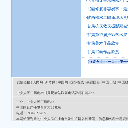
·
《九州无事乐耕耘》已2.
·
书画修复非容易事：最
·
陕西柞水二郎庙现珍贵
·
甘肃抗灾救灾摄影家被
·
甘肃第17届摄影艺术展
·
甘肃美术作品欣赏
·
甘肃书画作品欣赏