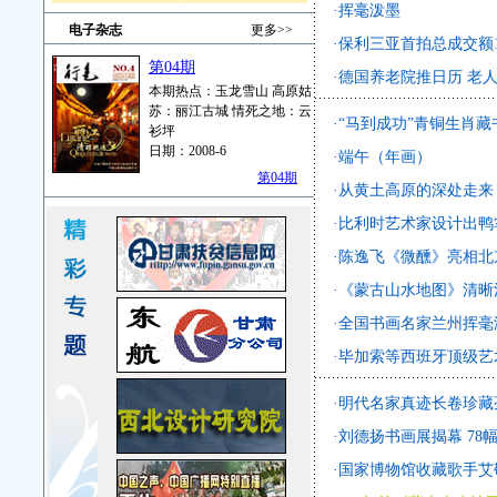
·
挥毫泼墨
电子杂志
更多>>
·
保利三亚首拍总成交额1
第04期
·
德国养老院推日历 老人
本期热点：玉龙雪山 高原姑
苏：丽江古城 情死之地：云
·
“马到成功”青铜生肖藏
衫坪
日期：2008-6
·
端午（年画）
第04期
·
从黄土高原的深处走来
·
比利时艺术家设计出鸭
·
陈逸飞《微醺》亮相北京
·
《蒙古山水地图》清晰
·
全国书画名家兰州挥毫
·
毕加索等西班牙顶级艺
·
明代名家真迹长卷珍藏
·
刘德扬书画展揭幕 78
·
国家博物馆收藏歌手艾