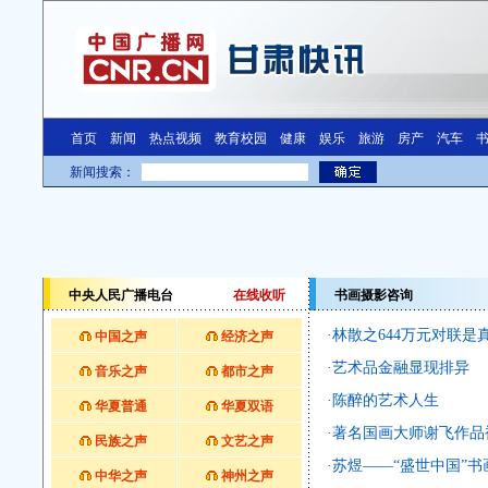
中央人民广播电台
在线收听
书画摄影咨询
·
林散之644万元对联是
中国之声
经济之声
·
艺术品金融显现排异
音乐之声
都市之声
·
陈醉的艺术人生
华夏普通
华夏双语
·
著名国画大师谢飞作品
民族之声
文艺之声
·
苏煜——“盛世中国”
中华之声
神州之声