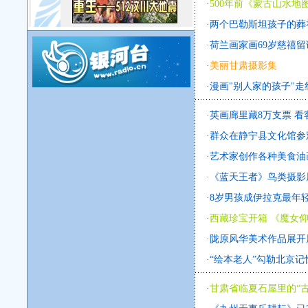
·
500年前《蒙古山水地
·
两个巴勒斯坦孩子的葬
·
荷兰画家画69岁慈禧留
·
美丽甘肃摄影集
·
漫画"别人家的孩子"走
·
英画廊里藏8万支票 看
·
群众在静宁县文化馆参
·
艺术家创作各种美食油
·
《蓝天王者》鸟类摄影
·
8岁男孩成伊拉克最年
·
西藏珍宝开箱 《魔女
·
陇原风华美术作品展开展
·
“绘本老人”勾勒北京记
·
甘肃省临夏石屋里的“古