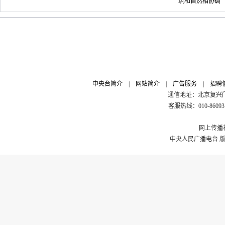
筑和自然相协调
中央台简介
|
网站简介
|
广告服务
|
招聘
通信地址：北京复兴门外
客服热线：010-8609311
网上传播视
中央人民广播电台 版权所