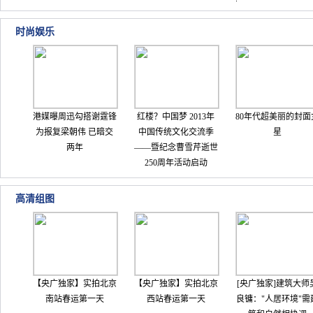
时尚娱乐
港媒曝周迅勾搭谢霆锋
红楼？中国梦 2013年
80年代超美丽的封面
为报复梁朝伟 已暗交
中国传统文化交流季
星
两年
——暨纪念曹雪芹逝世
250周年活动启动
高清组图
【央广独家】实拍北京
【央广独家】实拍北京
[央广独家]建筑大师
南站春运第一天
西站春运第一天
良镛："人居环境"需