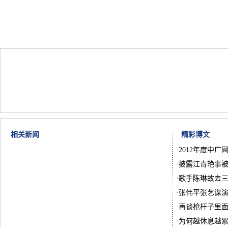
相关新闻
精彩博文
·
2012年度中广
·
披露江青艳事被
·
歌手陈琳故去
·
张伟平张艺谋
·
再谈枪杆子里
·
为何越休息越