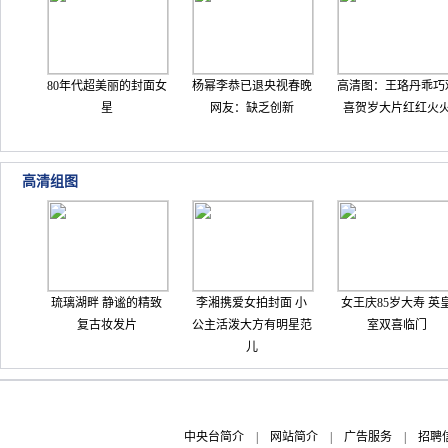
80年代超美丽的封面女
杨幂李恭已退央视春晚
高清图：王珞丹乖巧
星
网友：缺乏创新
喜贺岁大片红红火
高清组图
琉璃湖畔 静谧的精致
李湘携爱女拍封面 小
女王庆85岁大寿 英
复古妆发片
公主活泼大方有明星范
室双喜临门
儿
中央台简介
|
网站简介
|
广告服务
|
招聘