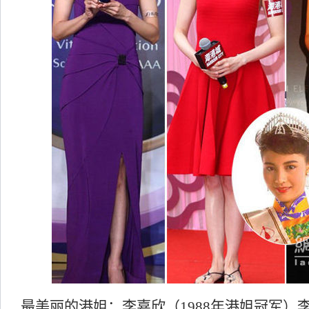
最美丽的港姐：李嘉欣（1988年港姐冠军）