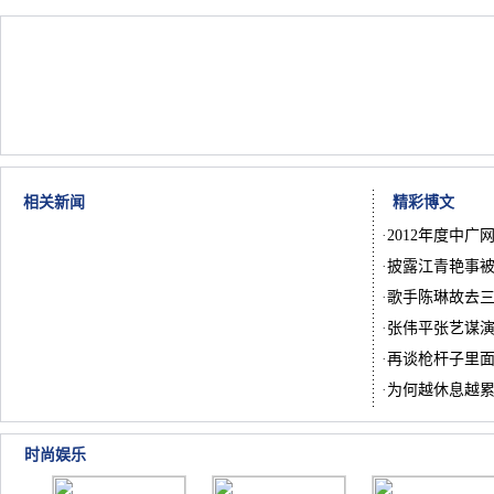
相关新闻
精彩博文
·
2012年度中广
·
披露江青艳事被
·
歌手陈琳故去
·
张伟平张艺谋
·
再谈枪杆子里
·
为何越休息越
时尚娱乐