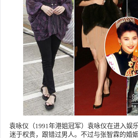
袁咏仪（1991年港姐冠军）袁咏仪在进入娱
迷于权贵，跟错过男人。不过与张智霖的婚