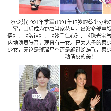
蔡少芬(1991年季军)1991年17岁的蔡少
军，其后成为TVB当家花旦，出演多部电
情》、《洛神》、《妙手仁心》、《珠光宝气》
内地演员张晋，现育有一女。已为人母的蔡
少女，无论是璀璨星空还是翩跹蝴蝶飞，蔡
动俏皮的美！