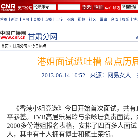
民声论坛
中广邮箱
首页
新闻
音频
直播
点播
上传
图站
视频
社区
军事
台湾
娱乐
博
甘肃分网
首页
>
甘肃分网
>
今日热点
港姐面试遭吐槽 盘点历
2013-06-14 10:52
来源：网易女人
《香港小姐竞选》今日开始首次面试，共有1
平参差。TVB高层乐易玲与余咏珊负责面试，
2000多份港姐报名表格，安排了四百多人面
人，其中有十人拥有博士和硕士荣衔。