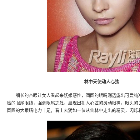
林中天使动人心弦
细长的杏眼让女人看起来妩媚感性，圆圆的眼睛则透露出可爱纯净
睑的眼尾眼线，强调眼尾之处，展现出扣人心弦的灵动眼神，眼头的
圆圆的大眼睛电力十足，看上去犹如一位从仙林中走出的精灵，闪烁