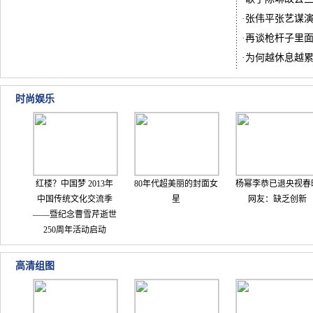
·
张伟平张艺谋
·
再谈枪杆子里
·
为何越休息越
时尚娱乐
红楼？中国梦 2013年
80年代超美丽的封面女
杨幂李恭已退央视春
中国传统文化交流季
星
网友：缺乏创新
——暨纪念曹雪芹逝世
250周年活动启动
高清组图