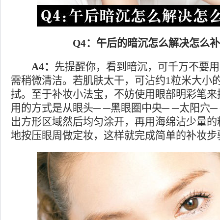
Q4：午后的暗沉怎么解决怎么补
A4：
先提醒你，看到暗沉，可千万不要用
需稍微清洁。若肌肤太干，可沾约1粒米大小
拭。至于补妆小法宝，不妨使用眼部明彩笔来
用的方式是从眼头─ ─黑眼圈中央─ ─太阳穴─
出方形区域然后均匀涂开，再用海绵沾少量的
地按压眼周做定妆，这样就完成简单的补妆步