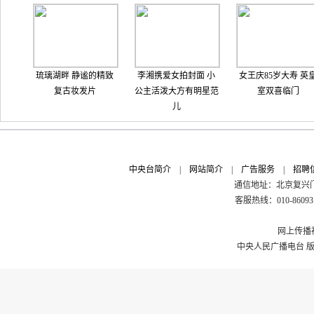
琉璃湖畔 静谧的精致
李湘携爱女拍封面 小
女王庆85岁大寿 英
复古妆发片
公主活泼大方有明星范
室双喜临门
儿
中央台简介
|
网站简介
|
广告服务
|
招聘
通信地址：北京复兴门外
客服热线：010-8609311
网上传播视
中央人民广播电台 版权所