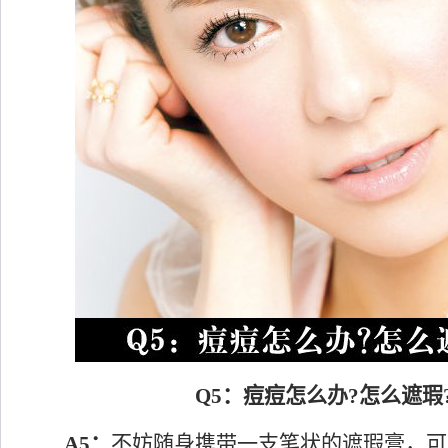
Q5：痘痘怎么办?怎么遮瑕
A5：
不妨随身携带一支笔状的遮瑕膏，可