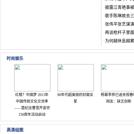
·
披露江青艳事被
·
歌手陈琳故去
·
张伟平张艺谋
·
再谈枪杆子里
·
为何越休息越
时尚娱乐
红楼？中国梦 2013年
80年代超美丽的封面女
杨幂李恭已退央视春
中国传统文化交流季
星
网友：缺乏创新
——暨纪念曹雪芹逝世
250周年活动启动
高清组图