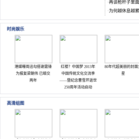
·
再谈枪杆子里
·
为何越休息越
时尚娱乐
港媒曝周迅勾搭谢霆锋
红楼？中国梦 2013年
80年代超美丽的封面
为报复梁朝伟 已暗交
中国传统文化交流季
星
两年
——暨纪念曹雪芹逝世
250周年活动启动
高清组图