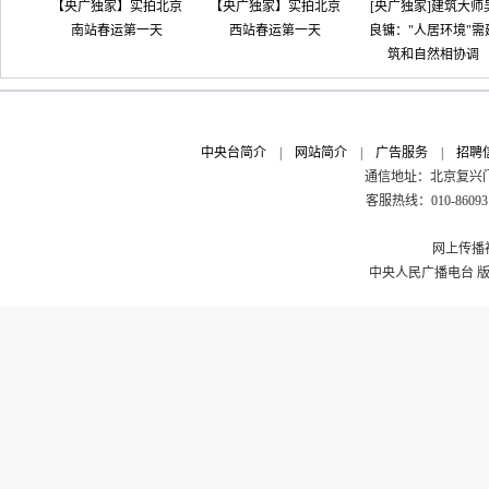
【央广独家】实拍北京
【央广独家】实拍北京
[央广独家]建筑大师
南站春运第一天
西站春运第一天
良镛："人居环境"需
筑和自然相协调
中央台简介
|
网站简介
|
广告服务
|
招聘
通信地址：北京复兴门外
客服热线：010-8609311
网上传播视
中央人民广播电台 版权所