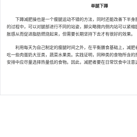
单腿下蹲
下蹲减肥操也是一个瘦腿运动不错的方法，同时还能改善下半身肥
的过程中，可以对腿部进行不同的站姿，脚尖略微内侧内站可以紧缩
胀感从而促进脂肪燃烧起来，但需要长期坚持下去才有很好的效果。
利用每天为自己制定的瘦腿时间之外，在平衡膳食基础上，减肥者
吃一些肉蛋奶大豆类，蔬菜水果类。实践证明，同种类的食物所含的
安排中应尽量选择热量低的食物。因此，减肥者要在日常饮食中注意