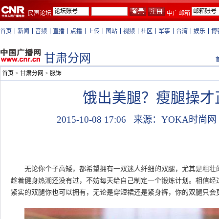
民声论坛
中广邮箱
首页
新闻
音频
直播
点播
上传
图站
视频
社区
军事
台湾
娱乐
博
甘肃分网
首页
>
甘肃分网
>
服饰
饿出美腿？瘦腿操才
2015-10-08 17:06
来源：YOKA时尚
无论你个子高矮，都希望拥有一双迷人纤细的双腿，尤其是粗壮的
趁着健身热潮还没有过，不妨每天给自己制定一个锻炼计划。相信经
紧实的双腿你也可以拥有，无论是穿短裙还是紧身裤，你的双腿只会