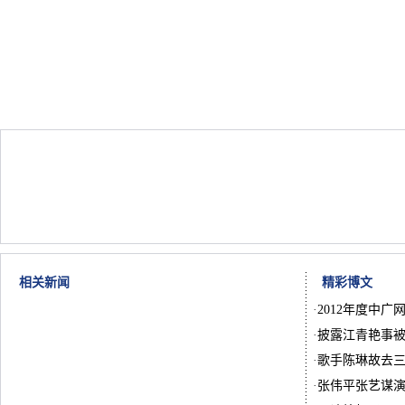
相关新闻
精彩博文
·
2012年度中广
·
披露江青艳事被
·
歌手陈琳故去
·
张伟平张艺谋