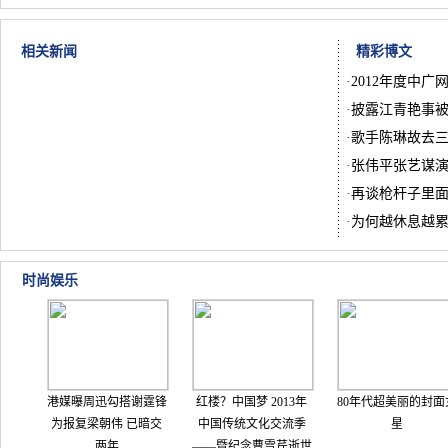
相关新闻
精彩博文
·
2012年度中广
·
披露江青艳事被
·
歌手陈琳故去
·
张伟平张艺谋
·
再谈枪杆子里
·
为何越休息越
时尚娱乐
港媒曝周迅勾搭谢霆锋
红楼？中国梦 2013年
80年代超美丽的封面
为报复梁朝伟 已暗交
中国传统文化交流季
星
两年
——暨纪念曹雪芹逝世