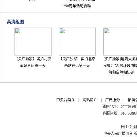
250周年活动启动
高清组图
【央广独家】实拍北京
【央广独家】实拍北京
[央广独家]建筑大师
南站春运第一天
西站春运第一天
良镛："人居环境"需
筑和自然相协调
中央台简介
|
网站简介
|
广告服务
|
招聘
通信地址：北京复兴门外
客服热线：010-8609311
网上传播视
中央人民广播电台 版权所