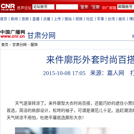
民声论坛
中广邮箱
首页
新闻
音频
直播
点播
上传
图站
视频
社区
军事
台湾
娱乐
博
甘肃分网
首页
>
甘肃分网
>
服饰
来件廓形外套时尚百
2015-10-08 17:05
来源：嘉人网
天气逐渐转凉了。来件廓型大衣时尚百搭，还能巧妙的遮住小赘肉
首选，简洁的肩部设计，松垮的袖子，可谓是潮范儿十足。追赶潮流
天气转凉不用怕，杜绝平庸就选廓形大衣！