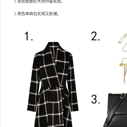
1.条纹款廓形大衣时髦有型。
2.黑色单肩包实用又新潮。