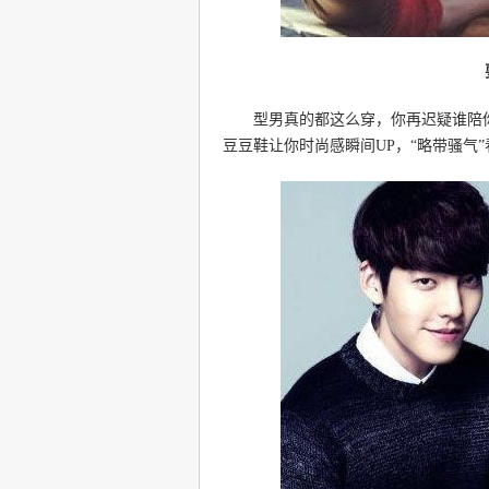
型男真的都这么穿，你再迟疑谁陪你
豆豆鞋让你时尚感瞬间UP，“略带骚气