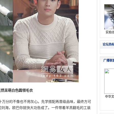
天然呆萌白色圆领毛衣
万分的不像也不用灰心。先学搭配再晋级品味，最终方可
式的刘海，欧巴你就快大功告成了。一件带着羊羔翻毛的工装