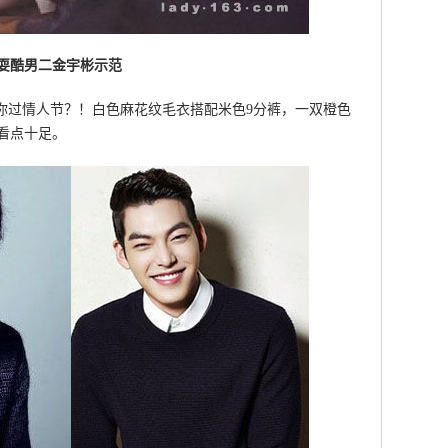
耍酷男二金宇彬示范
过情人节？！白色麻花纹毛衣搭配米色9分裤，一双橙色
”看点十足。