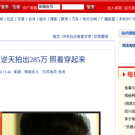
中广邮箱
加入桌面
|
设为首
频
社区
军事
台湾
娱乐
博客
教育
汽车
地方分网
广播联盟
手机中广
首页
|
中央台记者看甘肃
|
甘肃要闻
逆天拍出285万 照着穿起来
4 15:44
来源：网易女人
打印本页
关闭