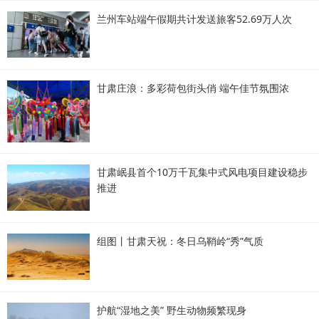
兰州车站端午假期共计发送旅客52.69万人次
甘肃庄浪：多彩荷包街头俏 端午佳节氛围浓
甘肃岷县首个10万千瓦集中式风电项目建设稳步
推进
组图丨甘肃天祝：冬日乌鞘岭“秀”气质
护航“湿地之美” 野生动物频繁现身