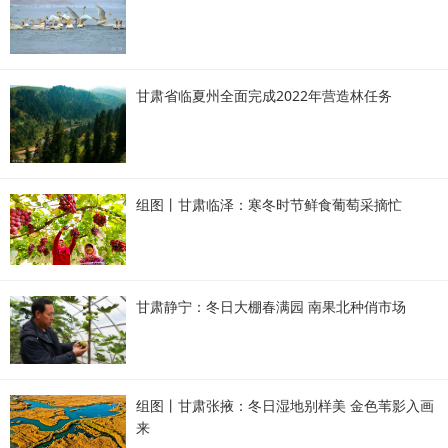
甘肃省临夏州全面完成2022年营造林任务
组图丨甘肃临泽：寒冬时节鲜食葡萄采摘忙
甘肃静宁：冬日大棚春满园 南果北种俏市场
组图丨甘肃张掖：冬日湿地别样美 金色苇影入画
来