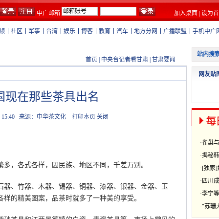
中广邮箱
加入桌面
|
设为首
频
社区
军事
台湾
娱乐
博客
教育
汽车
地方分网
广播联盟
手机中广
首页
|
中央台记者看甘肃
|
甘肃要闻
国现在那些茶具出名
 15:40
来源：中华茶文化
打印本页
关闭
繁多，各式各样，因民族、地区不同，千差万别。
器、竹器、木器、锡器、铜器、漆器、银器、金器、玉
各样的精美图案，品茶时就多了一种美的享受。