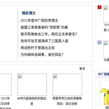
精彩博文
·
2012年度中广网优秀博主
·
披露江青艳事被判“泄密罪”内幕
·
歌手陈琳故去三年，两任丈夫争豪宅？
·
张伟平张艺谋演绎了三国真人版
·
再谈枪杆子里面出主权
·
为何越休息越累，谁在捣乱？
更多
2013年
80年代超美丽的封面女
杨幂李恭已退央视春晚
化交流季
星
网友：缺乏创新