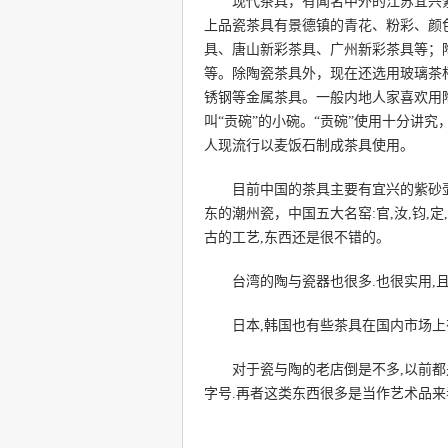
现代茶具，有闻名中外的江苏宜兴紫
上品瓷茶具有景德镇的青花、粉彩、颜
具、唐山新彩茶具、广州新彩茶具等；
等。除陶瓷茶具外，现在还选用玻璃茶
锈钢等金属茶具。一般内地人家喜欢用
叫“贡碗”的小碗。“贡碗”使用十分讲
人现流行以麦饭石制成茶具使用。
目前中国的茶具主要有宜兴的紫砂壶
东的潮州瓷，中国五大名窑:官,汝,钧,
古的工艺,东西还是很不错的。
台湾的陶与瓷器也很多.也很实用,且美
日本,韩国也有些茶具在国内市场上有
对于瓷与陶的老店倒是不多,以前都是
字号.再者这类东西很多是当作艺术品来看