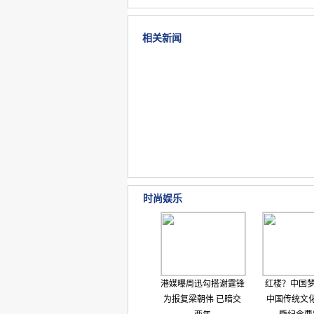
相关新闻
时尚娱乐
港媒曝周迅勾搭谢霆锋
红楼？中国梦 
为报复梁朝伟 已暗交
中国传统文