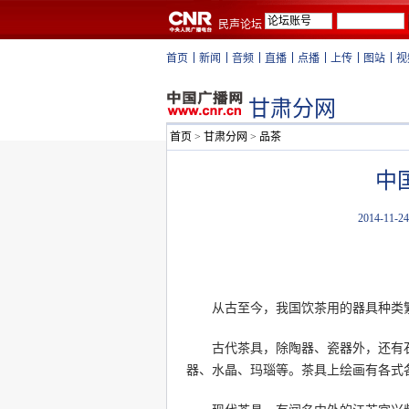
民声论坛
首页
新闻
音频
直播
点播
上传
图站
视
甘肃分网
首页
>
甘肃分网
>
品茶
中
2014-11-24
从古至今，我国饮茶用的器具种类
古代茶具，除陶器、瓷器外，还有石
器、水晶、玛瑙等。茶具上绘画有各式