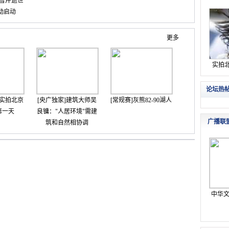
雪芹逝世
活动启动
更多
实拍北京
[央广独家]建筑大师吴
[常规赛]灰熊82-90湖人
第一天
良镛："人居环境"需建
筑和自然相协调