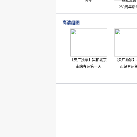
两年
——暨纪念曹
250周年
高清组图
【央广独家】实拍北京
【央广独家】
南站春运第一天
西站春运