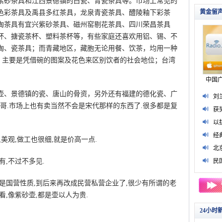
砂茶具和江西景德镇的白瓷、青瓷茶具等。市场上常见的
色彩茶具及禹县多红茶具，龙泉青瓷茶具、醴陵釉下彩茶
陶茶具有宜兴紫砂茶具、磁州窑剔花茶具、四川荣昌茶具
杯、搪瓷茶杯、塑料茶杯等，有些家庭还喜欢用铝、锡、不
陶、瓷茶具；而青藏地区，藏胞无论用餐、饮茶，均用一种
究，主要是凭借碗的图案及花色来区别饮者的社会地位；台湾
、景德镇的瓷、唐山的骨资，另外还有福建的德化瓷、广
定,哥.市场上也有卖当然不会是宋代那样的东西了.很多都是复
观,做工也很细,就是价高一点.
,不过不多见.
国营性质,到后来再改成民营私营企业了,很少有所谓的老
,像紫砂壶,都是壶以人为贵.