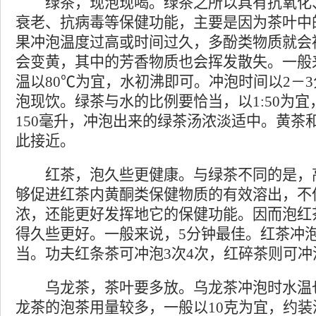
绿茶，现泡现喝。绿茶之所以具有抗氧化
衰老、抗病毒等保健功能，主要是因为茶叶中
果冲泡温度过高或时间过久，多酚类物质就会
会变黄，其中的芳香物质也会挥发散失。一般
温以80℃为宜，水初沸即可。冲泡时间以2－
泡现饮。绿茶与水的比例要恰当，以1:50为宜
150毫升，冲泡出来的绿茶汤浓淡适中。黄茶
此接近。
红茶，泡久些更健康。与绿茶不同的是，
够促进红茶内黄酮类保健物质的有效溶出，不
浓，还能更好发挥地它的保健功能。因而泡红
得久些更好。一般来说，5分钟最佳。红茶冲
当。功夫红条茶可冲泡3次4次，红碎茶则可冲
乌龙茶，茶叶要多放。乌龙茶冲泡时水温
龙茶的泡茶用量较多，一般以10克为宜，约