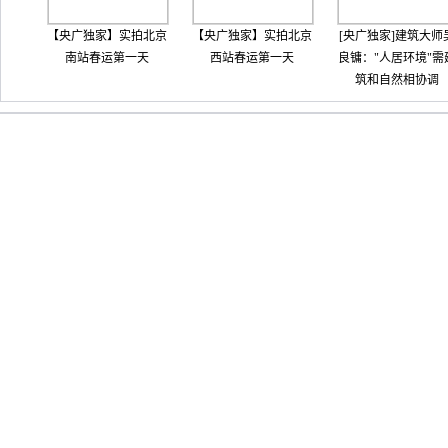
【央广独家】实拍北京
【央广独家】实拍北京
[央广独家]建筑大师
南站春运第一天
西站春运第一天
良镛："人居环境"需
筑和自然相协调