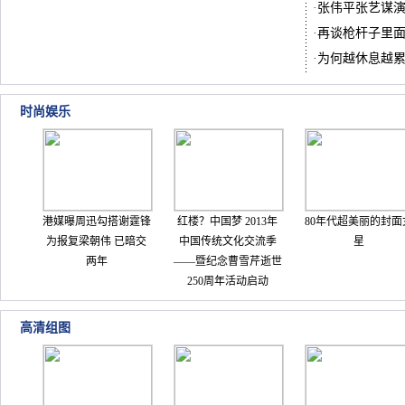
·
张伟平张艺谋
·
再谈枪杆子里
·
为何越休息越
时尚娱乐
港媒曝周迅勾搭谢霆锋
红楼？中国梦 2013年
80年代超美丽的封面
为报复梁朝伟 已暗交
中国传统文化交流季
星
两年
——暨纪念曹雪芹逝世
250周年活动启动
高清组图