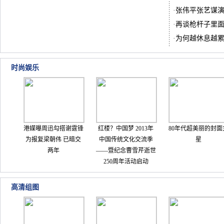
·
张伟平张艺谋
·
再谈枪杆子里
·
为何越休息越
时尚娱乐
港媒曝周迅勾搭谢霆锋
红楼？中国梦 2013年
80年代超美丽的封面
为报复梁朝伟 已暗交
中国传统文化交流季
星
两年
——暨纪念曹雪芹逝世
250周年活动启动
高清组图