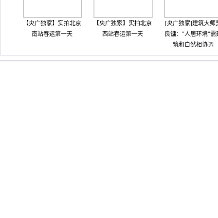
【央广独家】实拍北京
【央广独家】实拍北京
[央广独家]建筑大师
南站春运第一天
西站春运第一天
良镛："人居环境"需
筑和自然相协调