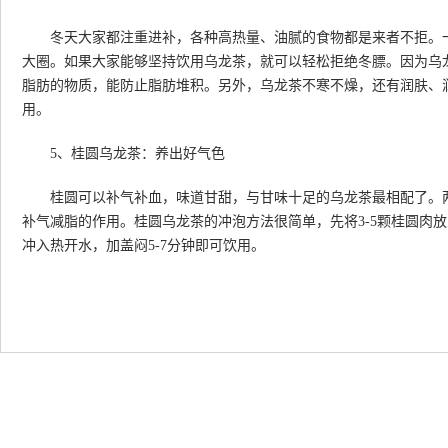
冬天大家都注重进补，各种高热量、油腻的食物都是来者不拒。一
大圈。如果大家能够坚持饮用乌龙茶，就可以轻松拒绝冬膘。因为乌
脂肪的物质，能防止脂肪堆积。另外，乌龙茶不寒不燥，还有润肤、
用。
5、桂圆乌龙茶：养出好气色
桂圆可以补气补血，味道甘甜，与甘味十足的乌龙茶最相配了。两
补气减脂的作用。桂圆乌龙茶的冲泡方法很简单，先将3-5颗桂圆肉放
冲入热开水，加盖闷5-7分钟即可饮用。