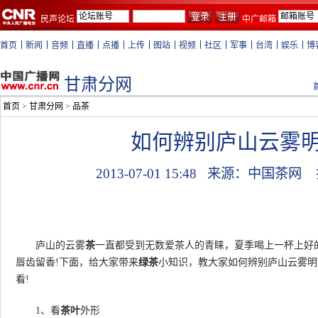
民声论坛
中广邮箱
首页
新闻
音频
直播
点播
上传
图站
视频
社区
军事
台湾
娱乐
博
甘肃分网
首页
>
甘肃分网
>
品茶
如何辨别庐山云雾
2013-07-01 15:48
来源：中国茶网
庐山的云雾
茶
一直都受到无数爱茶人的青睐，夏季喝上一杯上好
唇齿留香!下面，给大家带来
绿茶
小知识，教大家如何辨别庐山云雾明
看!
1、看
茶叶
外形