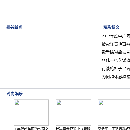
相关新闻
精彩博文
·
2012年度中广
·
披露江青艳事被
·
歌手陈琳故去
·
张伟平张艺谋
·
再谈枪杆子里
·
为何越休息越
时尚娱乐
80年代超美丽的封面女
杨幂李恭已退央视春晚
高清图：王珞丹乖巧