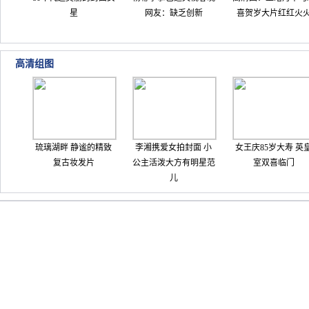
星
网友：缺乏创新
喜贺岁大片红红火
高清组图
琉璃湖畔 静谧的精致
李湘携爱女拍封面 小
女王庆85岁大寿 英
复古妆发片
公主活泼大方有明星范
室双喜临门
儿