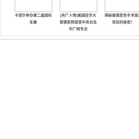
卡塔尔举办第二届国际
[央广人物]美国驻华大
揭秘泰国变性手术旅
车展
使骆家辉接受中央台及
背后的秘密！
中广网专访