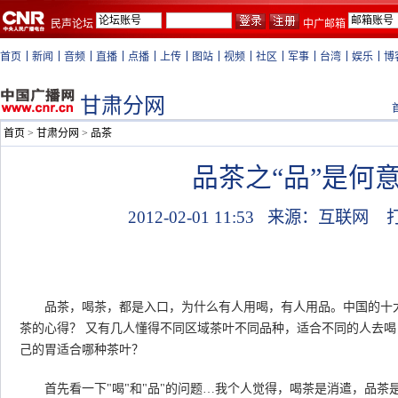
民声论坛
中广邮箱
首页
新闻
音频
直播
点播
上传
图站
视频
社区
军事
台湾
娱乐
博
甘肃分网
首页
>
甘肃分网
>
品茶
品茶之“品”是何
2012-02-01 11:53
来源：互联网
品茶，喝茶，都是入口，为什么有人用喝，有人用品。中国的十大
茶的心得？ 又有几人懂得不同区域茶叶不同品种，适合不同的人去
己的胃适合哪种茶叶？
首先看一下"喝"和"品"的问题…我个人觉得，喝茶是消遣，品茶