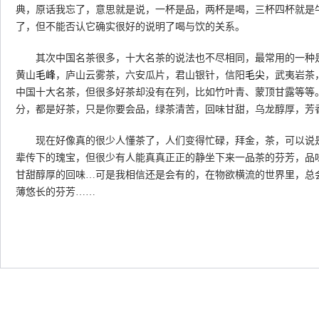
典，原话我忘了，意思就是说，一杯是品，两杯是喝，三杯四杯就是
了，但不能否认它确实很好的说明了喝与饮的关系。
其次中国名茶很多，十大名茶的说法也不尽相同，最常用的一种
黄山
毛峰
，庐山云雾茶，六安瓜片，君山银针，信阳
毛尖
，武夷岩茶
中国十大名茶，但很多好茶却没有在列，比如竹叶青、蒙顶甘露等等
分，都是好茶，只是你要会品，绿茶清苦，回味甘甜，乌龙醇厚，芳
现在好像真的很少人懂茶了，人们变得忙碌，拜金，茶，可以说是
辈传下的瑰宝，但很少有人能真真正正的静坐下来一品茶的芬芳，品
甘甜醇厚的回味…可是我相信还是会有的，在物欲横流的世界里，总
薄悠长的芬芳……