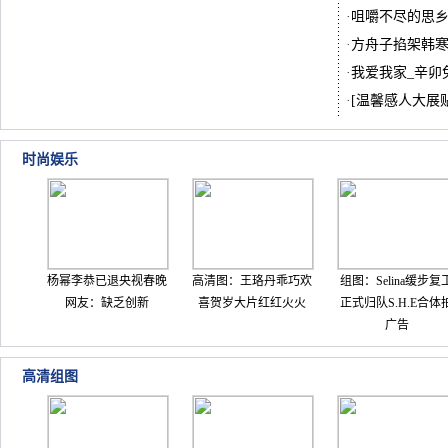
·
咀嚼不尽的思
·
方舟子掐架韩
·
我爱我家_辛卯
·
[温馨感人大展
时尚娱乐
杨幂李恭已退央视春晚
高清图：王珞丹乖巧欢
组图：Selina缓步复
网友：缺乏创新
喜贺岁大片红红火火
正式归队S.H.E合体
广告
高清组图