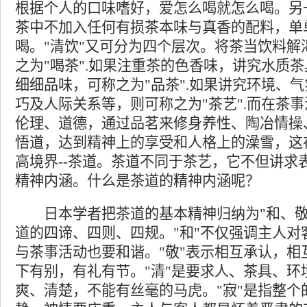
根据个人的口味嗜好，爱怎么喝就怎么喝。另一
茶中不加入任何有损茶本味与真香的配料，单
喝。"清饮"又可分为四个层次。将茶当饮料解
之为"喝茶".如果注重茶的色香味，讲究水质
细细品味，可称之为"品茶".如果讲究环境、
巧及人际关系等，则可称之为"茶艺".而在茶
伦理、道德，通过品茗来修身养性、陶冶情操
悟道，达到精神上的享受和人格上的澡雪，这
高境界--茶道。茶道不同于茶艺，它不但讲求
精神内涵。什么是茶道的精神内涵呢？
日本学者把茶道的基本精神归纳为"和、敬、
道的四谛、四则、四规。"和"不仅强调主人对
与茶事活动也要和谐。"敬"表示相互承认，相
下有别，有礼有节。"清"是要求人、茶具、环
爽、清楚，不能有丝毫的马虎。"寂"是指整个