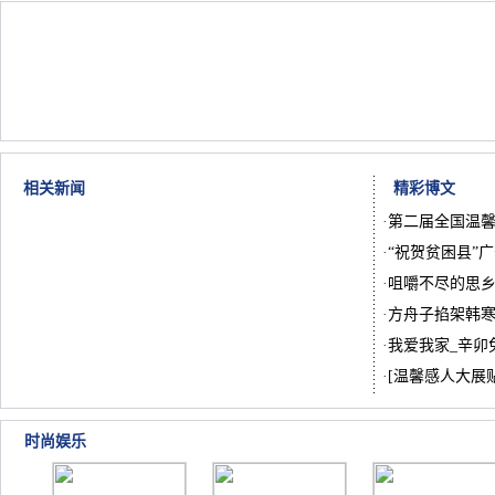
相关新闻
精彩博文
·
第二届全国温馨
·
“祝贺贫困县”
·
咀嚼不尽的思
·
方舟子掐架韩
·
我爱我家_辛卯
·
[温馨感人大展
时尚娱乐