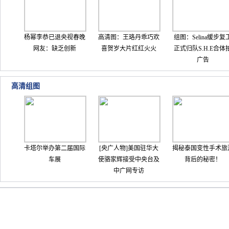
杨幂李恭已退央视春晚
高清图：王珞丹乖巧欢
组图：Selina缓步复
网友：缺乏创新
喜贺岁大片红红火火
正式归队S.H.E合体
广告
高清组图
卡塔尔举办第二届国际
[央广人物]美国驻华大
揭秘泰国变性手术旅
车展
使骆家辉接受中央台及
背后的秘密！
中广网专访