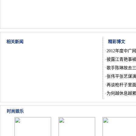
相关新闻
精彩博文
·
2012年度中广
·
披露江青艳事被
·
歌手陈琳故去
·
张伟平张艺谋
·
再谈枪杆子里
·
为何越休息越
时尚娱乐