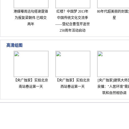
港媒曝周迅勾搭谢霆锋
红楼？中国梦 2013年
80年代超美丽的封面
为报复梁朝伟 已暗交
中国传统文化交流季
星
两年
——暨纪念曹雪芹逝世
250周年活动启动
高清组图
【央广独家】实拍北京
【央广独家】实拍北京
[央广独家]建筑大师
南站春运第一天
西站春运第一天
良镛："人居环境"需
筑和自然相协调