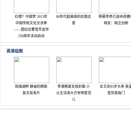
红楼？中国梦 2013年
80年代超美丽的封面女
杨幂李恭已退央视春
中国传统文化交流季
星
网友：缺乏创新
——暨纪念曹雪芹逝世
250周年活动启动
高清组图
琉璃湖畔 静谧的精致
李湘携爱女拍封面 小
女王庆85岁大寿 英
复古妆发片
公主活泼大方有明星范
室双喜临门
儿