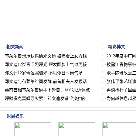
相关新闻
精彩博文
·
布莱尔曾想承认偷情邓文迪 被曝看上女方钱
·
2012年度中广
·
邓文迪12岁青涩照曝光 短发圆脸土气似男孩
·
披露江青艳事被
·
邓文迪12岁青涩照曝光 不见今日时尚气场
·
歌手陈琳故去
·
邓文迪与布莱尔绯闻发酵 前首相夫人发狠话
·
张伟平张艺谋
·
英前首相布莱尔曾遭手下警告：离邓文迪远点
·
再谈枪杆子里
·
曝默多克离婚导火索：邓文迪发错“约炮”信
·
为何越休息越
时尚娱乐