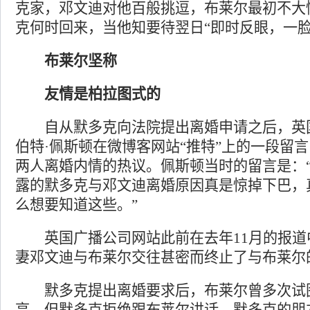
克家，邓文迪对他百般挑逗，布莱尔最初不大
克何时回来，当他知要待翌日“即时反眼，一脸
布莱尔坚称
友情是柏拉图式的
自从默多克向法院提出离婚申请之后，英
伯特·佩斯顿在微博客网站“推特”上的一段留
两人离婚内情的热议。佩斯顿当时的留言是：
露的默多克与邓文迪离婚原因真是惊掉下巴，
么想要知道这些。”
英国广播公司网站此前在去年11月的报道
妻邓文迪与布莱尔交往甚密而终止了与布莱尔
默多克提出离婚要求后，布莱尔曾多次试