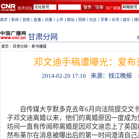
民声论坛
中广邮箱
首页
新闻
音频
直播
点播
上传
图站
视频
社区
军事
台湾
娱乐
博
甘肃分网
首页
>
甘肃分网
>
新书播报
邓文迪手稿遭曝光：爱布
2014-02-20 17:10
来源：钱江晚报
自传媒大亨默多克去年6月向法院提交文书
子邓文迪离婚以来，他们的离婚原因一度成为
坊间一直有传闻称离婚是因邓文迪恋上了英国
然布莱尔在消息被曝出后的第一时间澄清自己并