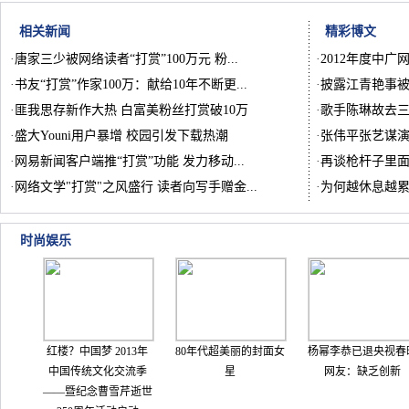
相关新闻
精彩博文
·
唐家三少被网络读者“打赏”100万元 粉...
·
2012年度中广
·
书友“打赏”作家100万：献给10年不断更...
·
披露江青艳事被
·
匪我思存新作大热 白富美粉丝打赏破10万
·
歌手陈琳故去
·
盛大Youni用户暴增 校园引发下载热潮
·
张伟平张艺谋
·
网易新闻客户端推“打赏”功能 发力移动...
·
再谈枪杆子里
·
网络文学"打赏"之风盛行 读者向写手赠金...
·
为何越休息越
时尚娱乐
红楼？中国梦 2013年
80年代超美丽的封面女
杨幂李恭已退央视春
中国传统文化交流季
星
网友：缺乏创新
——暨纪念曹雪芹逝世