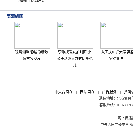
250周年活动启动
高清组图
琉璃湖畔 静谧的精致
李湘携爱女拍封面 小
女王庆85岁大寿 英
复古妆发片
公主活泼大方有明星范
室双喜临门
儿
中央台简介
|
网站简介
|
广告服务
|
招聘
通信地址：北京复兴门外
客服热线：010-8609311
网上传播视
中央人民广播电台 版权所