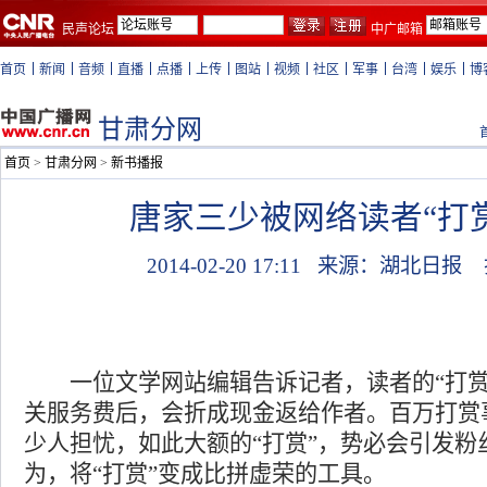
民声论坛
中广邮箱
首页
新闻
音频
直播
点播
上传
图站
视频
社区
军事
台湾
娱乐
博
甘肃分网
首页
>
甘肃分网
>
新书播报
唐家三少被网络读者“打赏
2014-02-20 17:11
来源：湖北日报
一位文学网站编辑告诉记者，读者的“打赏
关服务费后，会折成现金返给作者。百万打赏
少人担忧，如此大额的“打赏”，势必会引发粉
为，将“打赏”变成比拼虚荣的工具。